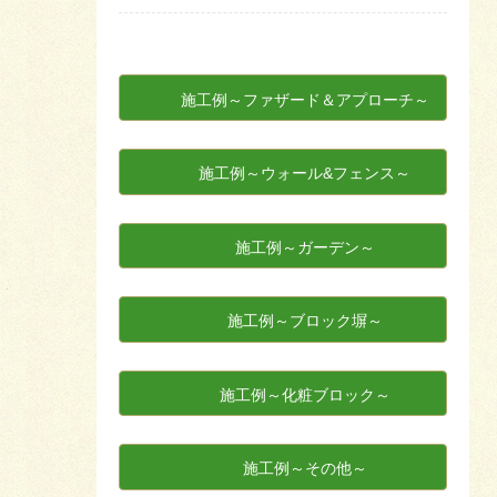
施工例～ファザード＆アプローチ～
施工例～ウォール&フェンス～
施工例～ガーデン～
施工例～ブロック塀～
施工例～化粧ブロック～
施工例～その他～