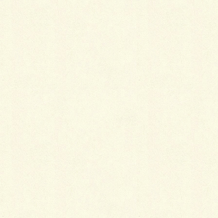
皆さんは雑草などで苦労されていませんか？
生命力の強い雑草も除根が一番効果的！
なんですがとは言っても大変ですよね！一番楽ちんな
除草剤散布の場合は除草剤を撒いて枯らして復活して
また撒いてを続けて駆除していくしかありません。
ちなみにササの根はある一定の深さまでしか伸びない
ので上から掘るのではなく、適当な広さでササの根を
掘り下げて何となく根がすなくなるラインがあるので
そこまで掘ったら横へ掘り進めるがコツです。
雑草駆除で頑張っている方々もやるなら今です。 こ
れからどんどん植物は元気になっていくパラダイスシ
ーズン！ 楽しい庭生活を送るためも頑張りましょ
う！