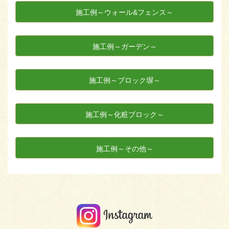
施工例～ウォール&フェンス～
施工例～ガーデン～
施工例～ブロック塀～
施工例～化粧ブロック～
施工例～その他～