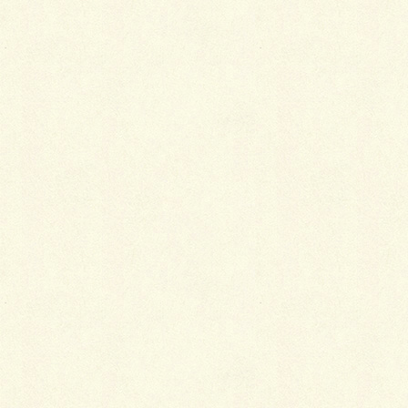
今日から千歳市内の建物設置の植樹桝防草工事が始ま
りました。
なんと相手は 強敵「ササ」!! 聞いただけで誰も
が「あ～、それ大変ね」と、しつこさで知名度上位の
植生。
以前同じ場所で一部植樹桝のササ撤去作業をしました
が、うちの超～若者が二人オール人力作業で３ｍ×
１．３ｍを半日もかけて何とか完成?! ササの根はか
なり密に絡まりあってスコップが全然刺さらないんで
す((+_+))
今回はバックホーで掘り起こしてからの除根でした
が、なんと根の張りが強くて車体が持ち上がる始末。
ただそこは超ベテラン運転手!! 黙々と処理しまし
た。