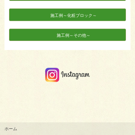
施工例～化粧ブロック～
施工例～その他～
ホーム