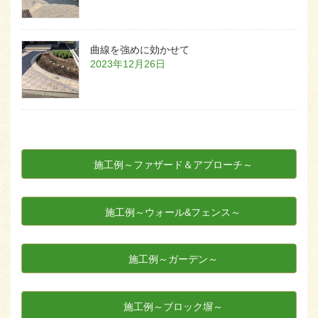
曲線を強めに効かせて
2023年12月26日
施工例～ファザード＆アプローチ～
施工例～ウォール&フェンス～
施工例～ガーデン～
施工例～ブロック塀～