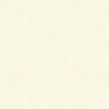
す。ロレアは乱張り風インターロッキングですが見た
目あんまり擬石ぽく無く色あいがはっきりしている印
象でした。ベスロック・ネオは以前からのラインアッ
プのベスロックの新バージョンで疑似目地をつけて不
規則性を出したブロックです。
これはリクシルの新しいエクステリアライトの美彩シ
リーズの角型ライトです。右から2番目のライトは自
然と調和する為に本体をステンレスの磨き仕上げにし
て周りの景色を映り込ませて本体の存在を消してライ
トだけを浮かび上がって見えるようになっています。
ライト部分も透明度の高いガラスで出来ていて本体の
下から照明が照らされて光るようになっています。見
た感じ光る宝石のようです。