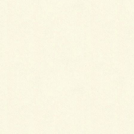
名前
※
メール
※
サイト