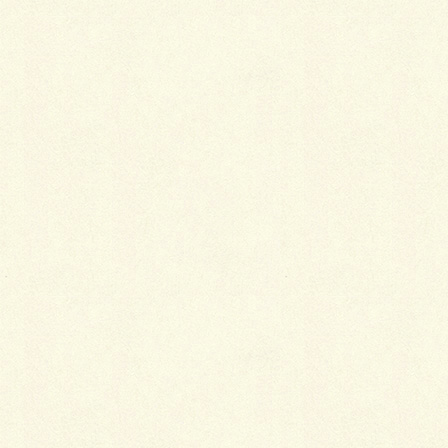
共和企興さんも新製品を展示していました。以前から
あったカッシアの新色とバレリアという平板です。最
近流行りの擬石風コンクリート平板です。落ち着いた
色合いで高級感のある平板です。
最後にラージハーモニーというアンティークレンガで
す。大きさがランダムでデカくて組積すれば土留めに
なるし敷くこともできるレンガです。イングリッシュ
ガーデンを作りたいと思っている方いかがですか？
これ以外にもまだまだ報告したい物は沢山ありました
があんまり長いと飽きちゃうのでこのへんで。