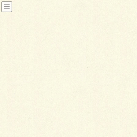
投稿
HOME
外構リメイク
DSC_2079P
2021年8月10日
D
SC_2079P