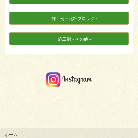
施工例～化粧ブロック～
施工例～その他～
ホーム