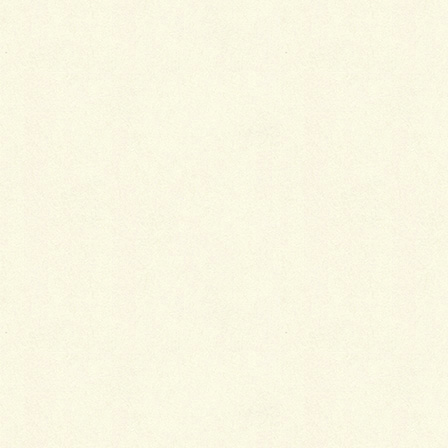
駐車場や歩道から玄関までの動線にSBICパラレルス
クエア336（ミルキーホワイト）＆パエリア（ティン
タ）で小粋に仕上、脇にはシャラ株立を植栽して、お
客様の目を和ませつつお出迎えです。
☆ デザインポイントは、パラレルスクエアのホワイト
とパエリアのグレーとのコントラストが階段状にずれ