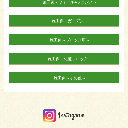
施工例～ウォール&フェンス～
施工例～ガーデン～
施工例～ブロック塀～
施工例～化粧ブロック～
施工例～その他～