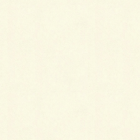
Facebook
X
LINE
Copy
カテゴリー
ファサード&アプローチ
、
施工事例
スクエア・シャドースペース
ブロック積み作業に限って、寒い…