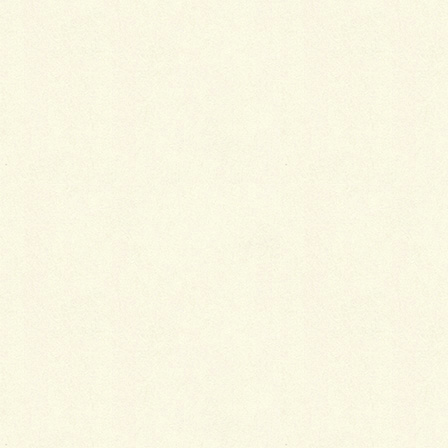
ながら玄関に向かう動線で、植栽桝の見切りレンガも
その形状に沿わせているこだわり様です。
仕様…
パエリア３１５６（ティンタ）／SBIC
パラレルスクエア３３６（ミルキーホワイト）
／SBIC
ソイルレンガ２１０タンブル（イブシ）／共和
企興
シャラ株立H=２．０ｍ級
人工芝／３５㎜