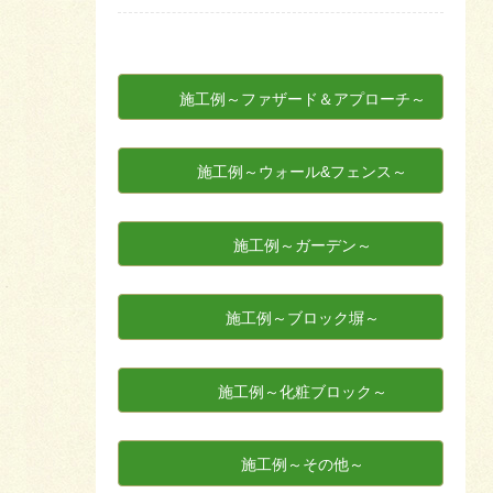
施工例～ファザード＆アプローチ～
施工例～ウォール&フェンス～
施工例～ガーデン～
施工例～ブロック塀～
施工例～化粧ブロック～
施工例～その他～