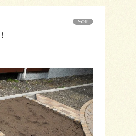
その他
！