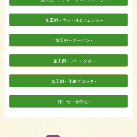
施工例～ウォール&フェンス～
施工例～ガーデン～
施工例～ブロック塀～
施工例～化粧ブロック～
施工例～その他～