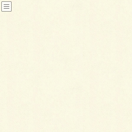
ブログ
HOME
ブログ
カーポート＆ガレージの巻。
2018年12月18日
ブログ
カ
ーポート＆ガレージの巻。
こちらの ↓ カーポートは、雪深い北海道には心強いス
チール製であります。
積雪２.０ｍ（新雪）対応で２台用でも何と！柱はスッ