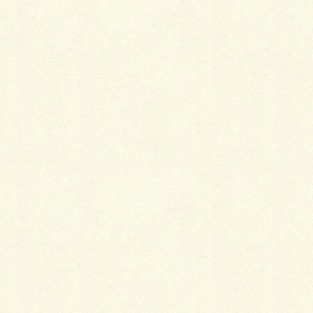
只今、施工中の他の現場が12月25日に完成するのを待
ちまして、今年の外構工事は
終了の予定です。
工事中は大変お騒がせした事と存じますが、近隣の皆
様方のご協力に感謝いたしま
す。
ありがとうございまし
た。 Ｂｙいし
かわ