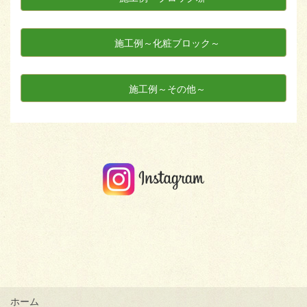
施工例～化粧ブロック～
施工例～その他～
ホーム