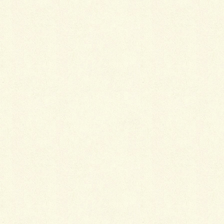
シャレに成らんがな…
オンリーワンの独特なＢＢＱスペースは、ＳＢＩＣの
パエリア６３６＆ラジャスタ
ーン方形を人工芝とショコラ・ブリック（ガトー）
で、五稜郭の様な四稜郭とでも