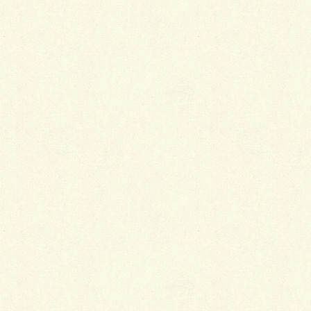
先日、完了した現場ですが、こちらは施工の真っ最中
に胆振東部地震が発生し、現
場が稼働すると言うので、信号機全滅の中を朝っぱら
から防草シートを命がけで運
んで参りました…さすがに私もおっかなかったです
(・・;)
しかし、皆さんビビりまくって慎重になり、道中の事
故は全く無く、神経は倍以上
使いましたが、逆にいつもより早く到着しました(笑)
今と成っては、無事だったから笑い話ですが、当日は