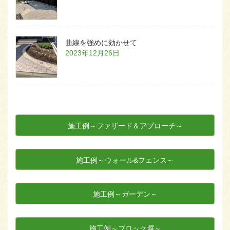
曲線を強めに効かせて
2023年12月26日
施工例～ファザード＆アプローチ～
施工例～ウォール&フェンス～
施工例～ガーデン～
施工例～ブロック塀～