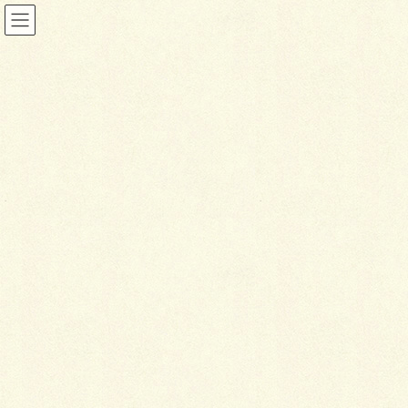
ブログ
HOME
ブログ
プライベート空間。
2018年11月27日
ブログ
プ
ライベート空間。
こんにちは。
少々、遅めな初雪が着た時は焦りましたが、その後は
暖か目なので、ひと安心。。