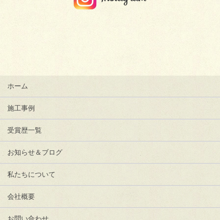
ホーム
施工事例
受賞歴一覧
お知らせ＆ブログ
私たちについて
会社概要
お問い合わせ