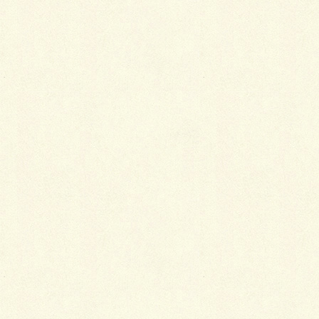
あとはアスファルト舗装とカーポート設置です。
お待たせしております。
カーポートの設置は来春となってしまいますが、
お庭の完成が待ち遠しいですね！楽しみです?
コイタ
Facebook
X
LINE
Copy
カテゴリー
ブログ