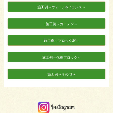
施工例～ウォール&フェンス～
施工例～ガーデン～
施工例～ブロック塀～
施工例～化粧ブロック～
施工例～その他～