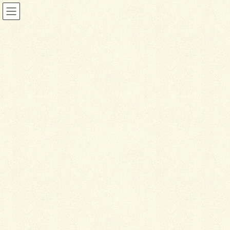
ブログ
HOME
ブログ
化粧ブロック＆面白アプローチ。
2018年7月23日
ブログ
化
粧ブロック＆面白アプロー
チ。
不穏な長い長い、蝦夷梅雨からやっと抜け出し、先週
末は少し気温も上昇しており