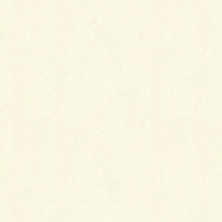
とても素敵な写真ですね。お仕事共々社会人とし
て頑張ってください！応援しています。
返信
admin
より:
2018年4月24日 8:55 AM
＞Ｍさん、ありがとうございます。精進し
ます。応援してくれて嬉しいです。コメン
トを活力に頑張ります！ コイタ
返信
o
より: