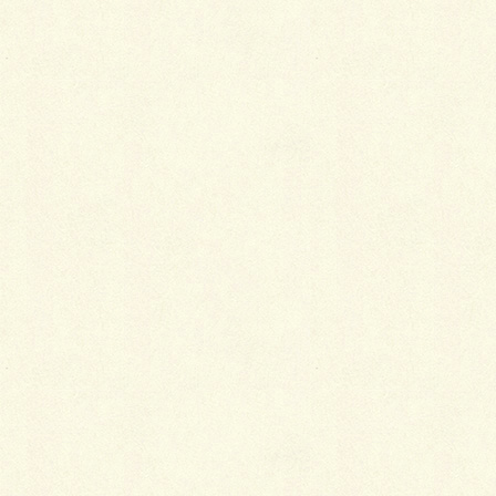
名前
※
メール
※
サイト