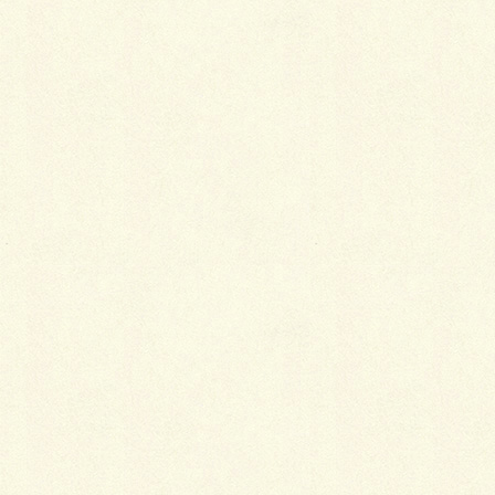
2018年10月30日 8:58 PM
そろそろお仕事には慣れましたでし
ょうか…寒い季節になりましたので
身体にはお気をつけて頑張ってくだ
さい！
返信
コメントを残す
メールアドレスが公開されることはありません。
※
が付いている欄は必須項目です
コメント
※