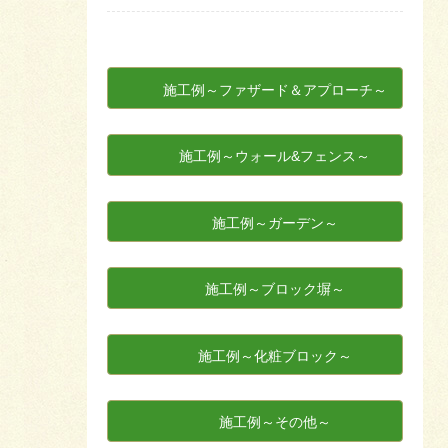
施工例～ファザード＆アプローチ～
施工例～ウォール&フェンス～
施工例～ガーデン～
施工例～ブロック塀～
施工例～化粧ブロック～
施工例～その他～