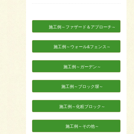
施工例～ファザード＆アプローチ～
施工例～ウォール&フェンス～
施工例～ガーデン～
施工例～ブロック塀～
施工例～化粧ブロック～
施工例～その他～