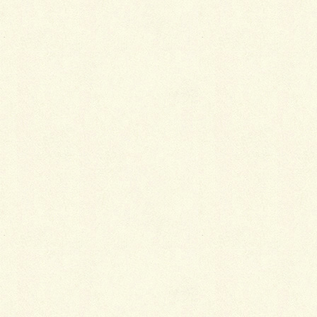
名前
※
メール
※
サイト