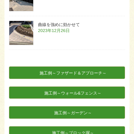
曲線を強めに効かせて
2023年12月26日
施工例～ファザード＆アプローチ～
施工例～ウォール&フェンス～
施工例～ガーデン～
施工例～ブロック塀～