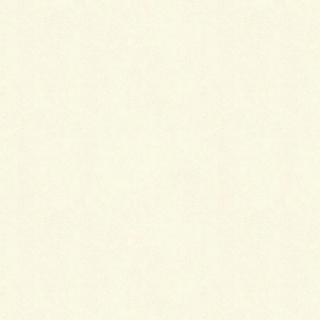
そんな桜
をさらに
綺麗に咲
かせる為
の作業
で、枯れ
枝や病気
になって
いる枝も
含めて剪定し、切り口には薬を塗る作業です。
(※桜は特に薬塗らないと枯れちゃいますよ。 自
宅桜を切る際はご注意を！)