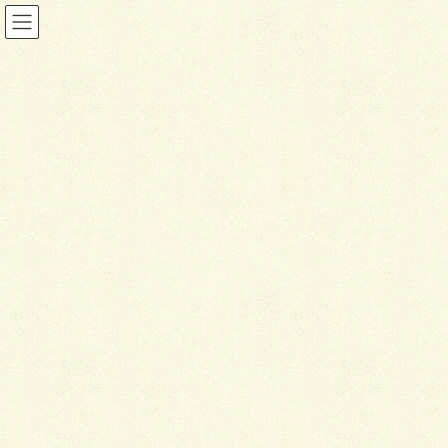
ブログ
HOME
ブログ
千歳市向陽台 桜並木剪定 (社会貢献)
2017年10月27日
ブログ
千
歳市向陽台 桜並木剪定 (社
会貢献)
こんにちは！