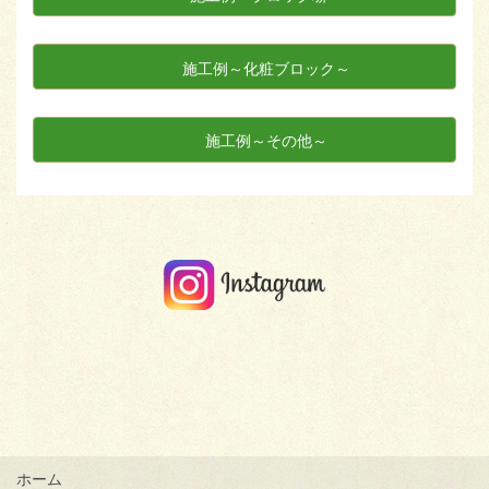
施工例～化粧ブロック～
施工例～その他～
ホーム