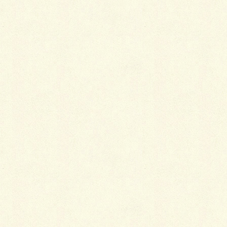
おおのです。
紅葉が綺麗だな～んて思っていたら、最近グッと気温
も下がり一斉に葉が落ち始め、雪まで降る始末！
急いでタイヤ交換やら庭の畑の掃除で冬準備中の自
分。
皆さんも最後の庭仕事で忙しいですよね。
風邪などひかないように気を付けて下さ～い。
さて、10月26日に千歳造園組合で向陽台の桜並木剪定
行ない、これに参加してきました。
今や桜並木の名所としても数えらるようになり満開時
には道路が歩行者天国となり露店も出ていてお花見を
楽しみむ姿を多く見られるようになりました。