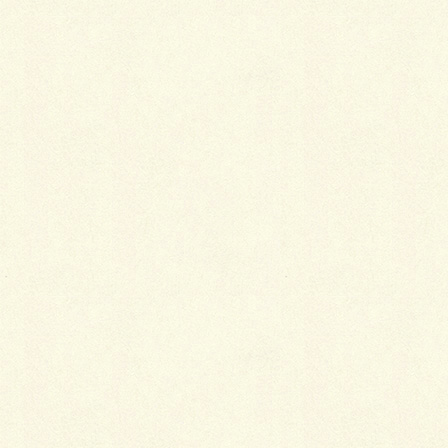
もちろ
ん、剪定
後には来
春また満
開の桜が
見られる
ように腐
葉土を敷
設！
気持ちを込めたのでこんもりと山盛り入れてきました
(笑)
(これは満開間違いなし(^o^)丿)