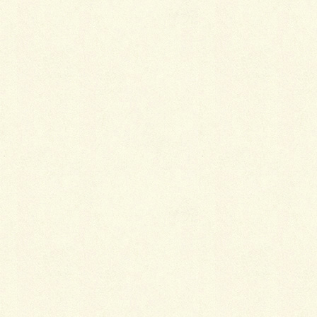
名前
※
メール
※
サイト
人工芝&ウッドフェンス
広々、ファサード