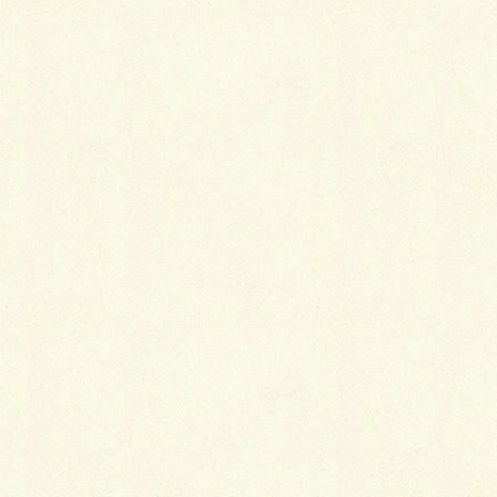
分かり難いかも知れませんが、このフランス積みは長
手と小口を交互に積み、壁面には華麗な柄が現れるも
のであります。（職人的には一番面倒臭いヤツだそう
な…笑笑）
近年では稀な、古き良き時代のプチ再現でございま
す。
雰囲気があってオシャレな佇まいに仕上がったのでは
なかろうかと思われます。
ｂｙいしかわ(^o^)／
Facebook
X
LINE
Copy