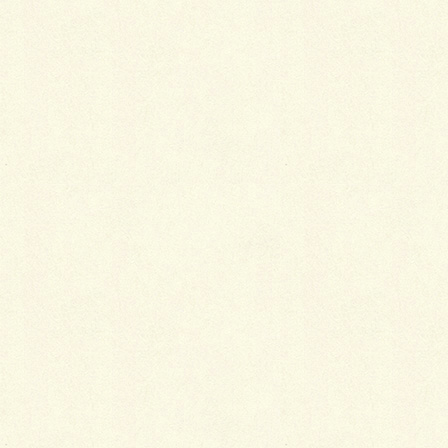
今回は明治、大正時代に多く用いられた往年のフラン
ス積みとしました。（正確にはフランドル積み又はフ
レミッシュ積みと云うのだそうな…）
レンガの積み方にはイモ目地（縦方向の目地が）が発
生しない様、工夫された方式の中で、代表的なもので
はイギリス積み、フランス積み、オランダ積み、アメ
リカ積み、長手積み、ドイツ積み（小口積み）等、
色々ある様です。