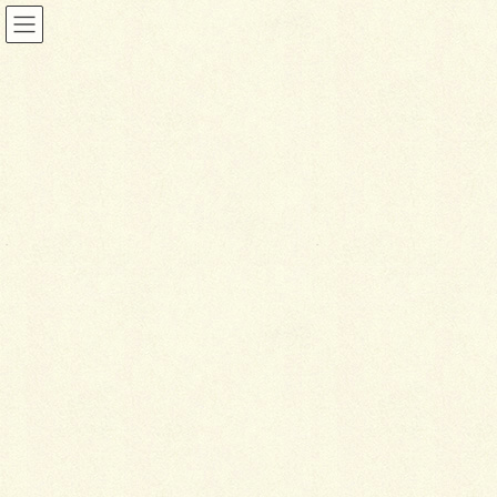
ブログ
HOME
ブログ
煉瓦フランス積み花壇。
2017年9月16日
ブログ
煉
瓦フランス積み花壇。
こんにちは。
着手から完成まで、大変長らくお待たせしておりまし
たが、昨日ようやく完成しました…（汗）