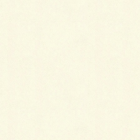
既存の自然石+モルタルを撤去し、レンガの植樹帯に
リニューアルです。
Before→（自然石+モルタル）
After→（煉瓦）