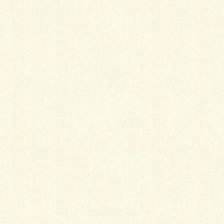
さあ！頑張ろっ(^-^)
Facebook
X
LINE
Copy
カテゴリー
ブログ
コメントを残す
メールアドレスが公開されることはありません。
※
が付いている欄は必須項目です
コメント
※