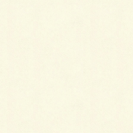
名前
※
メール
※
サイト