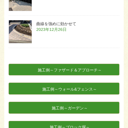
曲線を強めに効かせて
2023年12月26日
施工例～ファザード＆アプローチ～
施工例～ウォール&フェンス～
施工例～ガーデン～
施工例～ブロック塀～