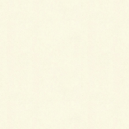
先日会社の焼肉懇親会を開催！
夕方から
は天気も
崩れてし
まいまし
たが、
日中は天
候にも恵
まれ、笑
い声と笑顔が溢れるいい息抜きに時間を堪能！
明日への活力「肉」食べて満充電！
明日からまた皆さんに喜んで頂ける仕事をするぞ～
(^^)/