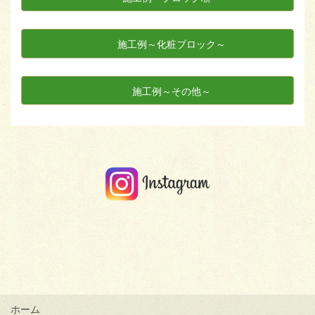
施工例～化粧ブロック～
施工例～その他～
ホーム