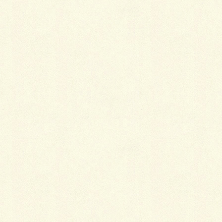
名前
※
メール
※
サイト