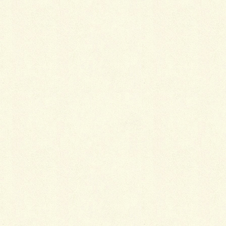
の始まりは、花ロードから」というテーマがあり、北
海道の空の玄関口である新千歳空港周辺を花で飾り、
北海道を訪れる方々をお迎えすること、次代を担うこ
ともたちに「おもてなしの心」を育むことを目的とし
ます。と言う目的があるそうです。
参加者には一般の方と関係者の方々、近隣の小学生や
養護学校の生徒が参加。
黄色がとても可愛らしいマリーゴールドを植えてきま
したが、
やっぱり！いつも通るただの道も花があるだけで全然
違いますね（喜）
きっと千歳を訪れる方々に喜んでもらえますのね