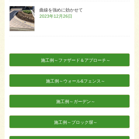
曲線を強めに効かせて
2023年12月26日
施工例～ファザード＆アプローチ～
施工例～ウォール&フェンス～
施工例～ガーデン～
施工例～ブロック塀～