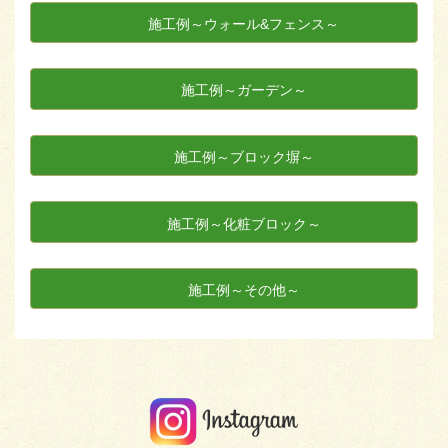
施工例～ウォール&フェンス～
施工例～ガーデン～
施工例～ブロック塀～
施工例～化粧ブロック～
施工例～その他～