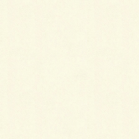
樽前山 標高1,041m
㍿中央造園 エクステリア スタッフ
Facebook
X
LINE
Copy
カテゴリー
お知らせ