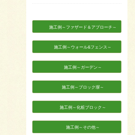
施工例～ファザード＆アプローチ～
施工例～ウォール&フェンス～
施工例～ガーデン～
施工例～ブロック塀～
施工例～化粧ブロック～
施工例～その他～