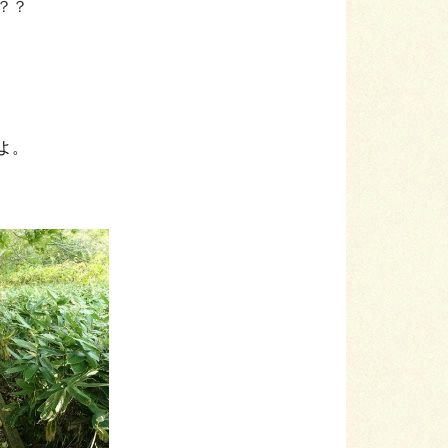
？？
よ。