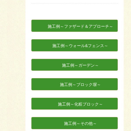
施工例～ファザード＆アプローチ～
施工例～ウォール&フェンス～
施工例～ガーデン～
施工例～ブロック塀～
施工例～化粧ブロック～
施工例～その他～