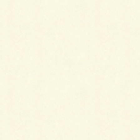
名前
※
メール
※
サイト