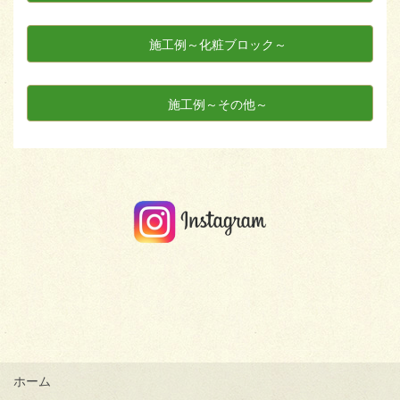
施工例～化粧ブロック～
施工例～その他～
ホーム