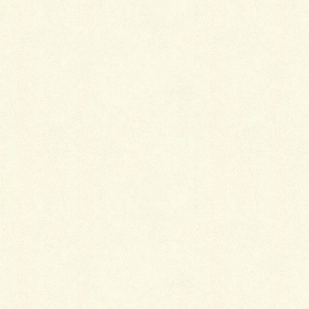
おおのです。
先月、舗装等々の工事していたT様邸。
カーポー
トの基礎
石設置をし、あとは受注品ということで待ちに待って
いカーポートが完成し、本日設置工事がようやくでき
ました。
カーポートはクルマのサイズを考えて７ｍ以上サイズ
にへんこうしました。
超～頑丈な鉄骨タイプのカーポートなんですが、心配
していた『錆』についてもまた超～長持ちするように
ということでメッキ加工してからの焼き付け塗装なの
で、なんと完成までに3週間は待ちました。