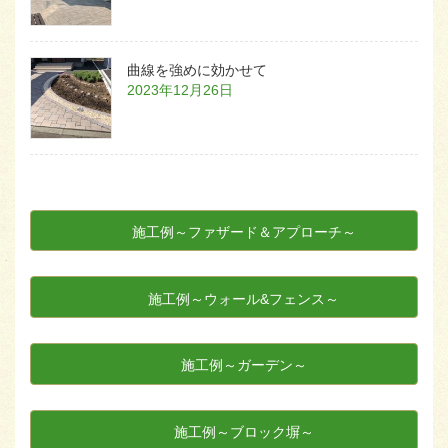
曲線を強めに効かせて
2023年12月26日
施工例～ファザード＆アプローチ～
施工例～ウォール&フェンス～
施工例～ガーデン～
施工例～ブロック塀～