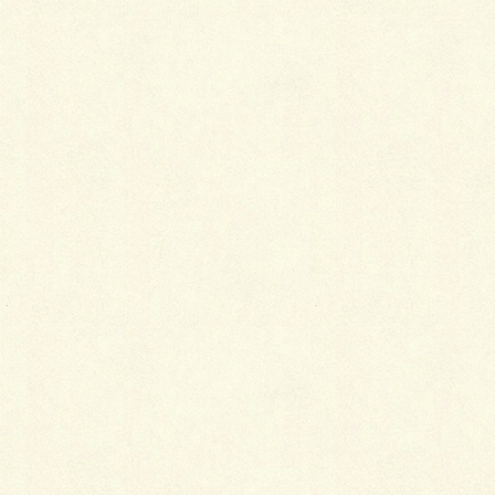
ん～なんて安心(^o^)丿
作業は開始から約3時間ほどで完成しました。
カラーは本体色「ブラウン」 破風「ダークブロン
ズ」を選択。
家の外壁や奥にあるガレージとも色合いがマッチしと
ってもいい感じ！！
これからは大雪降ってもだいじょう～～ぶ！ という
とこれですかね。
本当にありがとうございました。