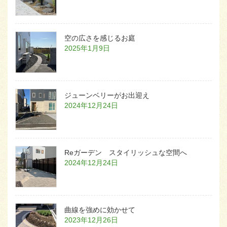
空の広さを感じるお庭
2025年1月9日
ジューンベリーがお出迎え
2024年12月24日
Reガーデン スタイリッシュな空間へ
2024年12月24日
曲線を強めに効かせて
2023年12月26日