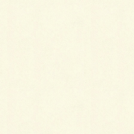
作業は終
了。
雨も止みそうにないので今日はここまでとなりまし
た。
それにしてもお盆明けの天気にはがっかりですね。
あれだけ天気が良かったのに(T_T)/~~~
ｂｙ オオノ
Facebook
X
LINE
Copy