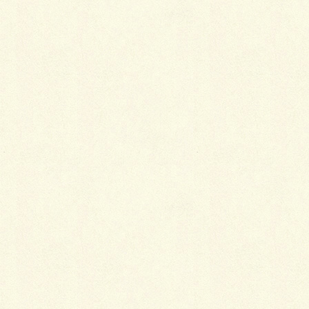
メール
※
サイト
広東めん。
トホホ．．． (T_T)