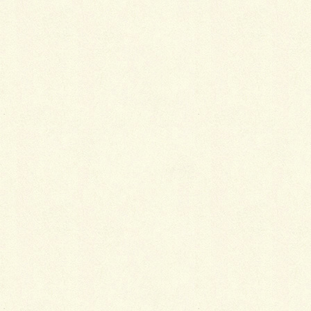
まっ、とにかく自宅の基礎土被りを考えながら凍上の
問題が出ないように勾配付けて舗装をします。
掘削を進めていくと
ん？自宅からアース?? 何？ 落雷対策？
カーポー
トの支柱
をかわす為に汚水管の迂回工事もしました。
このころには霧雨ではないですね、雨です。完全なる
天候は雨です。
濡れながらの作業になってしまいましたが