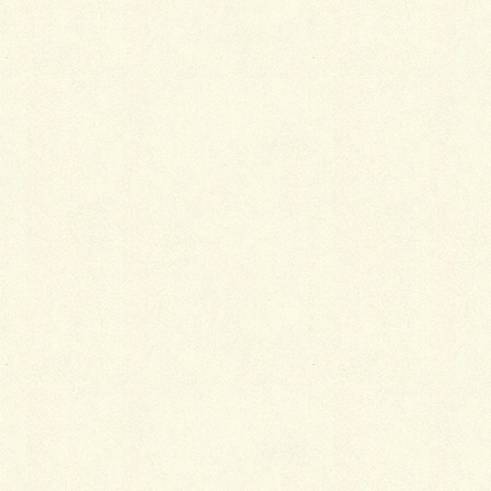
今日からT様邸のカーポート・舗装工事が始まりまし
た。
初日より霧雨のような振りかたでしたが工事開始しま
した。
まずは掘削し路盤砂利敷設工事です。
冬は2駆
だと出入
口付近で勾配が微妙にあって、勢いをつけて上らなき
ゃいけない時もあったとの事！
深刻な事だと思いきや(゜o゜)
『今は４駆だから大丈～夫!!だけどね～！』と ご夫
婦揃ってニッコリしながら話してくれました。（超仲
良し夫婦！）