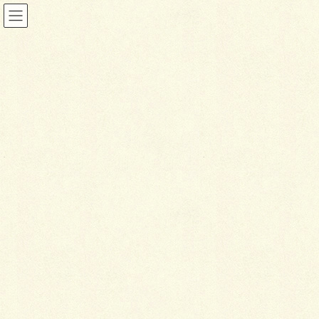
ブログ
HOME
ブログ
らーめん。
2016年8月1日
ブログ
ら
ーめん。
最近、また天候がグズッて作業に遅れが出始めてい
る、今日この頃・・・夏が。。おお～夏よ…
くだらな話、第5弾！らーめんへの道。