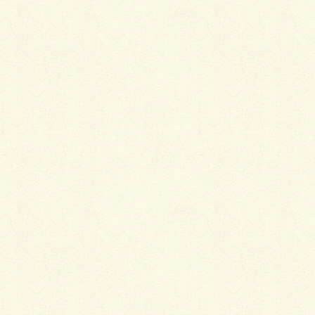
コメント
※
名前
※
メール
※
サイト