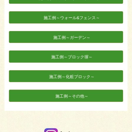
施工例～ウォール&フェンス～
施工例～ガーデン～
施工例～ブロック塀～
施工例～化粧ブロック～
施工例～その他～