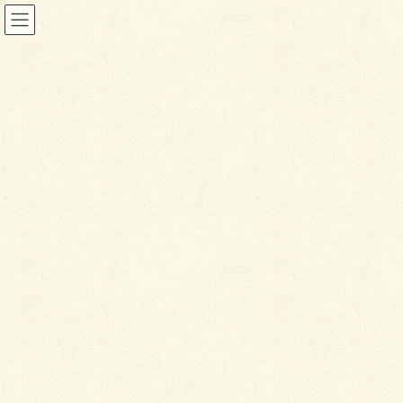
ブログ
HOME
ブログ
ハーブマット！
2016年7月19日
ブログ
ハ
ーブマット！
今年は雪が極端に少なく、春は極端に寒く、6月は極
端に雨が多く、とにかく極端の一言に尽きます。。