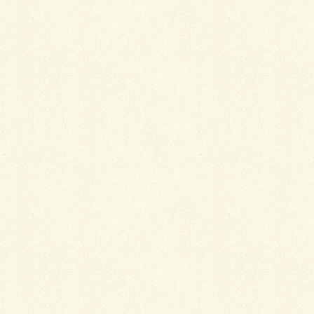
メール
※
サイト
すてきな中庭
枕木のお話し