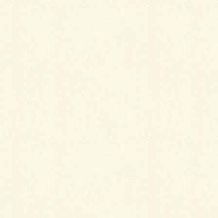
も使用可能で、素晴らしい、実に素晴らしい！
思いっ切り全体に張ってもヨシ、ちょこっとアクセン
ト的に張ってもヨシ、中々の逸品であります。 皆様
のお庭にもおひとついかがでしょうか？！
Ｂｙいしかわ(^o^)／
Facebook
X
LINE
Copy
カテゴリー
ブログ