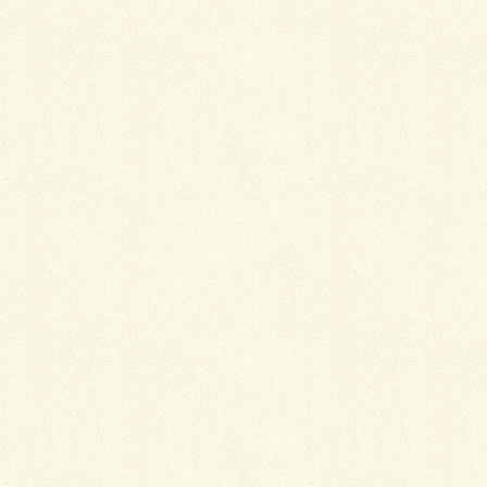
このクリーピングタイムというハーブ、とっても便利
（私的に）で万能なのであります。
何で？！かと言いますと人工芝ではナチュラル感的
に・・・とか、天然芝ではお手入れが大変・・・と
か、何かちょこっと緑のアクセントが欲しい・・・と
かの方々にはもってこいです。
お手入れは、年2回程度の刈込でＯＫ！6月～7月には
可愛らしい花も楽しめ、雨上がり等はホワっと良い香
りもします。
刈り込んだものを乾燥させてハーブティーや料理等に