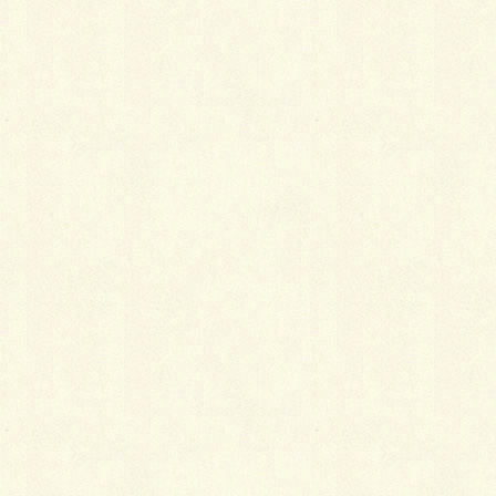
名前
※
メール
※
サイト
ビフォー＆アフター
植栽も綺麗にさっぱり！あとはガレージに舗装！