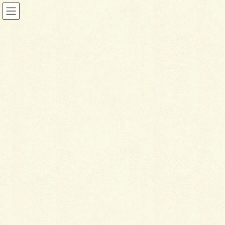
ブログ
HOME
ブログ
物干し革命！
2016年7月1日
ブログ
物
干し革命！
7月1発目の施工はちょっと珍しいこんなものを施工し
てみました。
なんと「おしゃれな物干し」。