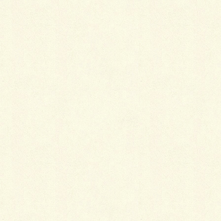
成です。
うん！いいね。 ちなみに物干し竿は付属してませ
ん。（ホームセンターのものだと合わせるのがちょっ
と難しいかも・・・・）
物干しをおしゃれに演出したい方はお問い合わせどし
どしお待ちしております。
by トビー2号（和田）
Facebook
X
LINE
Copy