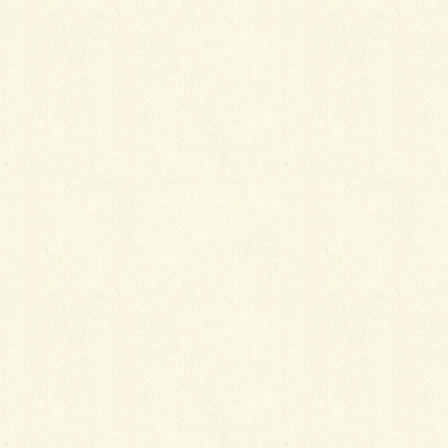
『重い～コンダラ、試練の道を～♪』って主題歌
が・・・って、知らないっすね。
あぁ～気
持ちい
い！グリ
ーンの爽
やかな香
りがしま
す。
やっぱり
イ～イねっ！
人工芝には出せない魅力なのですが、お手入れは中々
大変であります。(^.^)/~~~