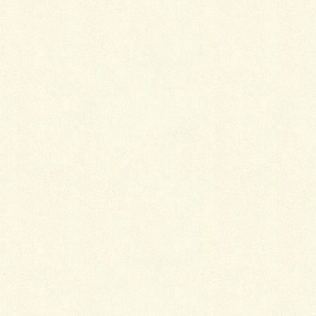
が付いている欄は必須項目です
コメント
※
名前
※
メール
※