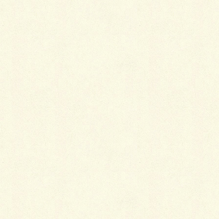
で、土入
れて！コ
ンダラ押
して！芝
張って！
目土入
れ！はい
っ、コン
ダラ押して！水やって♪って本日の張芝作業だけは順
調です。
←私世代は、これをコンダラと呼んでいる人も少なか
らず居るハズ（笑）
あれ～まさか、自分だけ・・・？！（汗）
その訳はと言いますと昔、巨人の星と言う野球漫画で