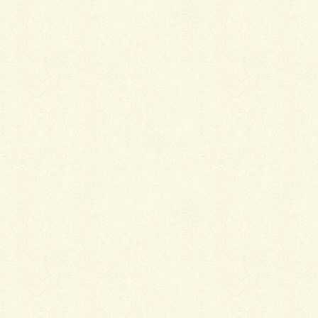
サイト
らーめん。
ＲＥＣＯＭ＋カムフィＸ５