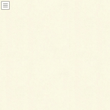
ブログ
HOME
ブログ
おもいコンダラ！
2016年6月23日
ブログ
お
もいコンダラ！
やっと雨も上がり、少しは良い天気が続くのか
な・・・
って事