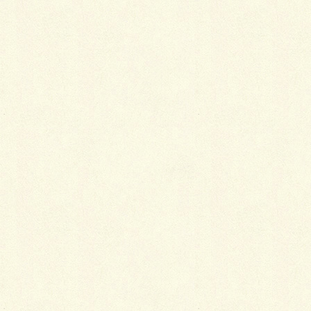
結構、グッと来ます！
Facebook
X
LINE
Copy
カテゴリー
ガーデン
、
施工事例
千歳市グリーンベルトで花と緑のフェスタに出店
エスビック フォトコンテスト ２０１６ ビフォー＆アフ
ター部門 奨励賞受賞作品