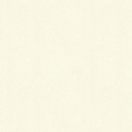
グリーンベルトに見に来てください。待ってまーす。
(独り言)それにしてもちょっと暇だなぁ～暖かいなぁ
～
by オオノ
Facebook
X
LINE
Copy
カテゴリー
ブログ