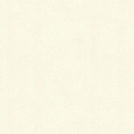
こんちには！今開催中の花と緑のフェスタの会場で出
店中でーす！
さすがかに花と緑というだけあってエクステリアガー
デンで出店だと、ボーっとしている時間が長く厳しぃ
～。
やっぱり、沢山花を持っているお客さんばかりです
ね。うちでもハーブマット置いてあるんだけ
ど・・・・ハーブマット本当にいいんですよ！敷き詰
めるならポットものと違いすでに均等に詰まっていて
1800×300の大サイズ!!広いスペースや長い園路には持
ってこい!!「切って」「ちぎって」植栽もOK！清々し
い香りで手間が余り掛からない！刈り込みはなんと年
間1～2回で済みます。
どーですか！