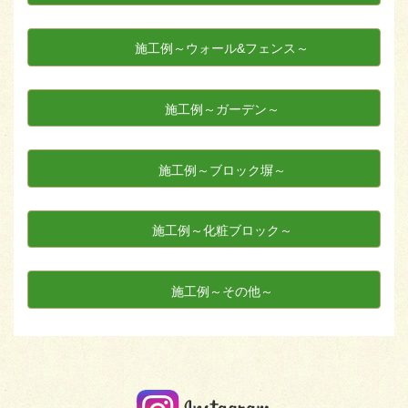
施工例～ウォール&フェンス～
施工例～ガーデン～
施工例～ブロック塀～
施工例～化粧ブロック～
施工例～その他～