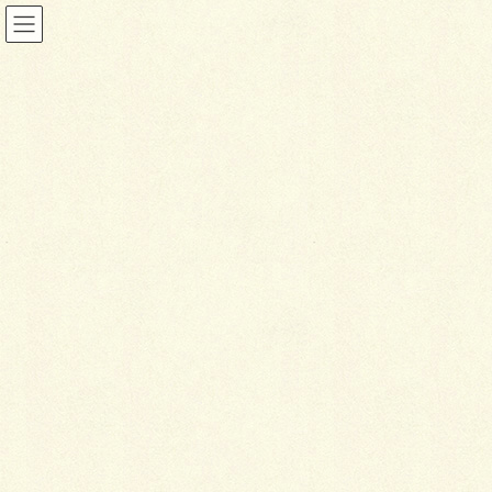
ブログ
HOME
ブログ
これは除雪の話です。
2016年2月23日
ブログ
こ
れは除雪の話です。
まだ、2
月だとい
うのに連日3月下旬だの4月上旬の気温だとかのニュー