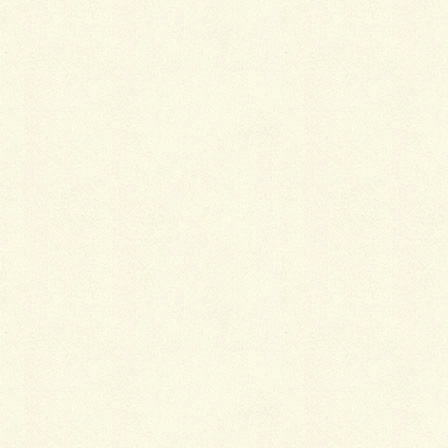
スが流れ、もう11日（木）の除雪を最後に今シーズン
は終了なのかなぁ～と思って油断していた頃の21日
（日）早朝4時を回った頃、ジリーンチリン～と毎度
ながら吾輩のハートをぶち抜く様なテレホンの音で目
が覚め（汗）、今季9度目の出動と成ったのでありま
す…！
ロータリー除雪機で歩道除雪作業の助手なのですが、
決して宜しくない乗り心地と機械の轟音の中でも車内
の温度が上がり次第、吾輩の眠気のボルテージも上
昇…睡魔と決闘の始まり、始まり～（笑）
今回は休日なので、通勤通学のバス待ちの人達が少な
かったので少しは良い方か、平日ならば8時前後はバ
ス待ちの人達で歩道を塞いでしまうので、作業は一時
中断と成ってしまいます。