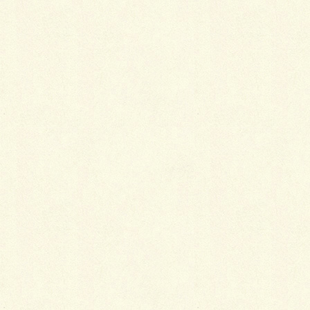
吾輩と同様、油断していらっしゃったのか歩道に車を
停車して、思いっきり我ら除雪隊の行く手を阻んでい
る輩も何台かおりました…歩道も綺麗に除雪されてみ
なさん歩きやすく成ると思いますので、なるべく車は
駐車場へ置いた方が宜しいのではなかろうかと思いま
す。我等担当路線の仲の橋通り付近は、とにかく窮屈
極まりないテクニカルコースなので、と言っても吾輩
は横にスタンバって居るだけなのですが（笑）…
byいしかわ
Facebook
X
LINE
Copy