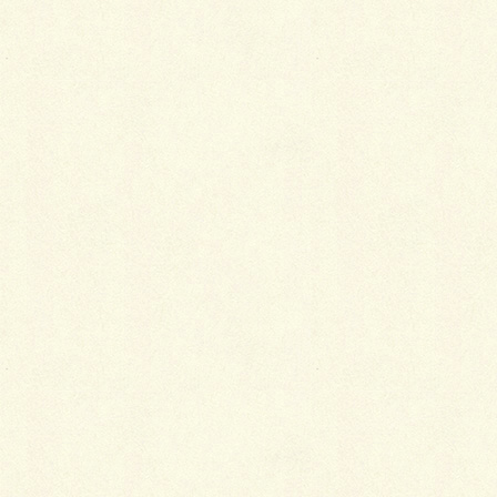
ます。
異常気象と騒がれ始めてから随分と経ちますが、今年
は特別雪が少ないようです！除雪は楽ですが、余りに
も雪が少な過ぎるのも不気味です…
先日、三協アルミ社で展示場が出来たという事で後学
の為、お邪魔しました。色々と商品は揃っております
が、追々ご紹介させて頂きます。
まずイチオシは、やはりガーデンルーム（ハピーナ）
です。
外気温が０℃の時でも晴れていれば中は３０℃位でポ
カポカ、扉を開けば室内の空気の流れは通常の８倍良
くなり、さわやかに過ごせます。冬でも日が射す時な