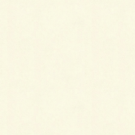
温度も伝わり、積雪も1/3程度まで緩和できるという
優れものなのです。
もしも、お隣様の土地や建物に落雪や雪庇等でお悩み
の方には朗報です！
Facebook
X
LINE
Copy
カテゴリー
お知らせ
コメントを残す