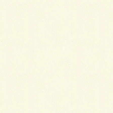
らガーデンルームで昼食を楽しむ等お日様を満喫する
事が出来ます。 また、積雪１００㎝対応も可能で、
安心して下さい。万全ですよ！☜
また、面
白い商品
の紹介がありました。㈱YESのスーパーシーリングと
いう商品です。千歳市近郊は雪が少ないので出番も少
ないかも知れませんが、これは雪止めフェンスからみ
ればかなりお買い得で理に叶っている製品と言えま
す。
これは屋根にロール状の金網を右写真カタログ左上の
様に取付ますと落雪を防止出来るのと合わせてロール
スクリーンの中に空気の流れを呼び込み、また住宅の