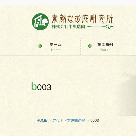
ホーム
施工事例
Home
Works
b
003
HOME
アウトドア趣味の庭
b003