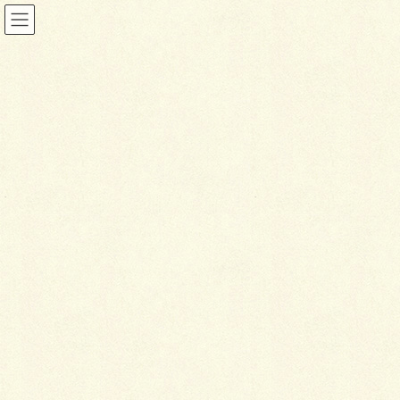
o
rip001
HOME
イングリッシュキッチンガーデン風庭園
orip001