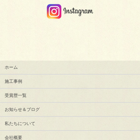
ホーム
施工事例
受賞歴一覧
お知らせ＆ブログ
私たちについて
会社概要