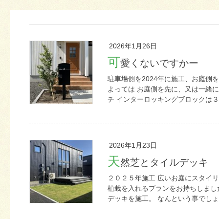
2026年1月26日
可
愛くないですかー
駐車場側を2024年に施工、お庭側
よっては お庭側を先に、又は一緒
チ インターロッキングブロックは３色
2026年1月23日
天
然芝とタイルデッキ
２０２５年施工 広いお庭にスタイ
植栽を入れるプランをお持ちしまし
デッキを施工。 なんという事でしょう