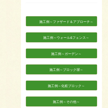
施工例～ファザード＆アプローチ～
施工例～ウォール&フェンス～
施工例～ガーデン～
施工例～ブロック塀～
施工例～化粧ブロック～
施工例～その他～