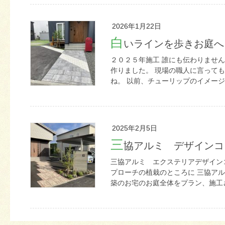
2026年1月22日
白
いラインを歩きお庭へ
２０２５年施工 誰にも伝わりませ
作りました。 現場の職人に言って
ね。 以前、チューリップのイメージで
2025年2月5日
三
協アルミ デザインコ
三協アルミ エクステリアデザインコ
プローチの植栽のところに 三協ア
築のお宅のお庭全体をプラン、施工さ 