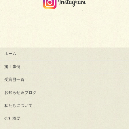
ホーム
施工事例
受賞歴一覧
お知らせ＆ブログ
私たちについて
会社概要