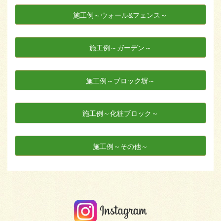
施工例～ウォール&フェンス～
施工例～ガーデン～
施工例～ブロック塀～
施工例～化粧ブロック～
施工例～その他～