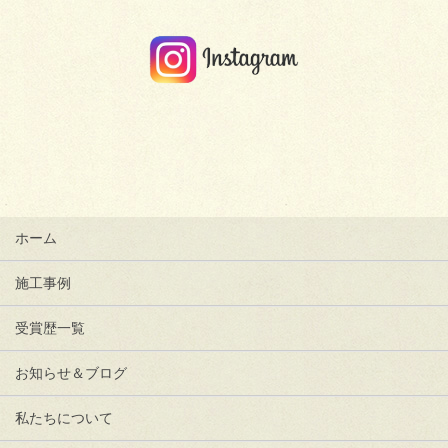
ホーム
施工事例
受賞歴一覧
お知らせ＆ブログ
私たちについて