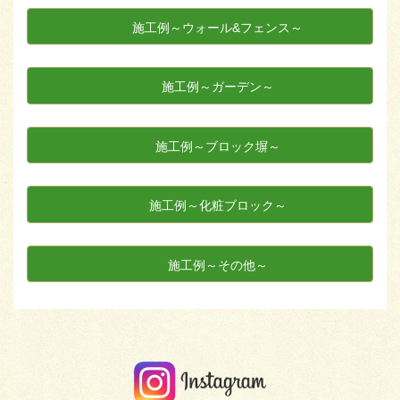
施工例～ウォール&フェンス～
施工例～ガーデン～
施工例～ブロック塀～
施工例～化粧ブロック～
施工例～その他～