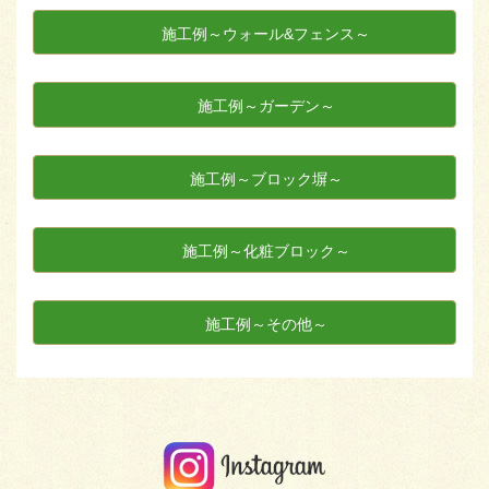
施工例～ウォール&フェンス～
施工例～ガーデン～
施工例～ブロック塀～
施工例～化粧ブロック～
施工例～その他～