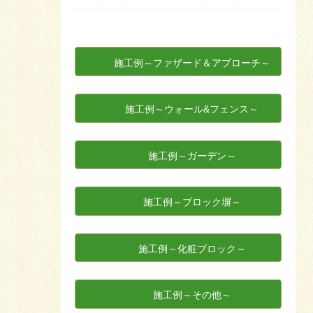
施工例～ファザード＆アプローチ～
施工例～ウォール&フェンス～
施工例～ガーデン～
施工例～ブロック塀～
施工例～化粧ブロック～
施工例～その他～