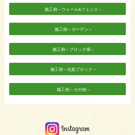
施工例～ウォール&フェンス～
施工例～ガーデン～
施工例～ブロック塀～
施工例～化粧ブロック～
施工例～その他～