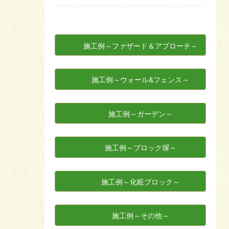
施工例～ファザード＆アプローチ～
施工例～ウォール&フェンス～
施工例～ガーデン～
施工例～ブロック塀～
施工例～化粧ブロック～
施工例～その他～