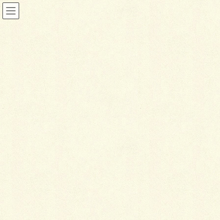
投稿
HOME
空の広さを感じるお庭
C7B07D86-54D1-4E34-831F-AD0EF458752E
2025年1月9日
C
7B07D86-54D1-4E34-831F-
AD0EF458752E