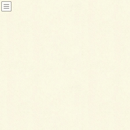
投稿
HOME
空の広さを感じるお庭
8E0DDA4B-20D9-4697-86B0-B165E342666E
2025年1月9日
8
E0DDA4B-20D9-4697-86B0-
B165E342666E