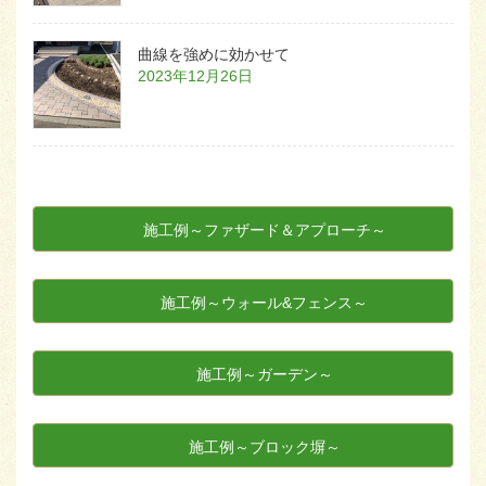
曲線を強めに効かせて
2023年12月26日
施工例～ファザード＆アプローチ～
施工例～ウォール&フェンス～
施工例～ガーデン～
施工例～ブロック塀～