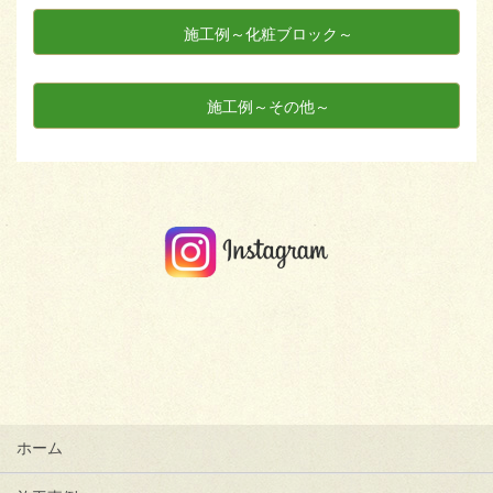
施工例～化粧ブロック～
施工例～その他～
ホーム