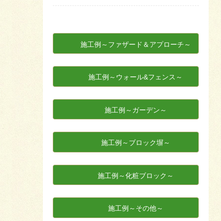
施工例～ファザード＆アプローチ～
施工例～ウォール&フェンス～
施工例～ガーデン～
施工例～ブロック塀～
施工例～化粧ブロック～
施工例～その他～