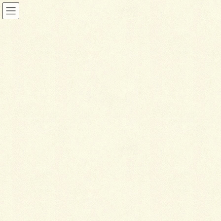
投稿
HOME
曲線を強めに効かせて
6670B94D-4127-462A-9B44-1282973B2489
2023年12月26日
6
670B94D-4127-462A-9B44-
1282973B2489