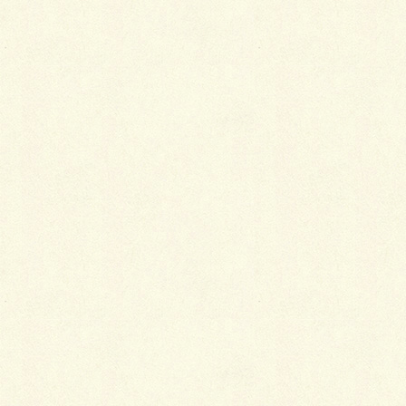
道2022の段取り等々で、私的にてんてこまいで御座い
ます…
長らく見積をお待ちのお客様に於かれましては、大変
恐縮でございますが、今しばらくお時間を頂けると助
かりますので、宜しくお願い致します。
ご縁あって弊社もガ
ーデンフェスタ北海
道2022（第39回全国
都市緑化北海道フェ
ア）に庭園出展する
事が決定しており、
本日から奮闘中であ
ります。