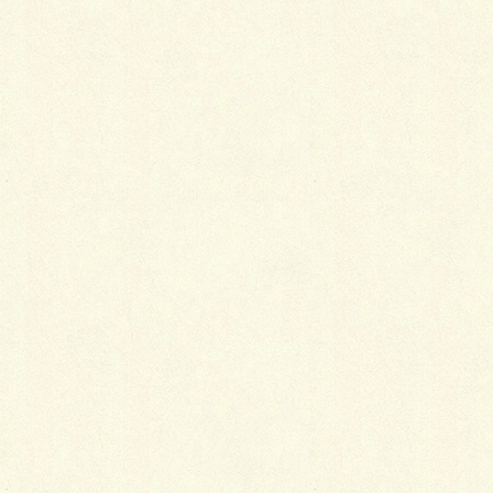
テレビやラジオで既
に知っている人も多
いかと思いますが、
全国都市緑化フェアとは昭和58年より全国の持ち回り
により毎年開催され都市緑化意識を目的とした花・緑
に関する国内最大のイベントです。
北海道での開催実績は第4回全国都市緑化さっぽろフ
ェアとして、昭和61年に開催され来場者数147万人、
徳人親王殿下ご臨席だそうです。
道と川の駅花ロードえにわの裏手側の”はなふる”が会
場ですので、期間中の2022年6月25日(土)〜7月24日
(日)の1ヶ月間、最寄りの際は是非寄ってみて下さい。