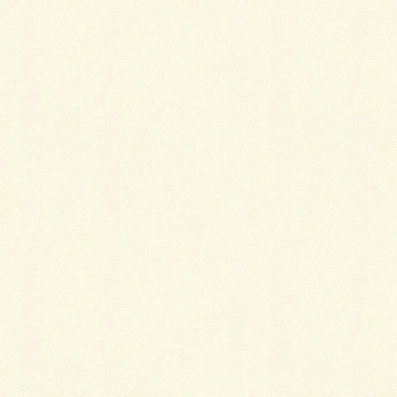
出展エリ
アの皆さ
ん、相当
気合が入
っている
ご様子…
短期決戦
なので、
弊社の施工スタッフも気合が入っている模様！
どうなる事やら、緊張するやら、楽しみやらー